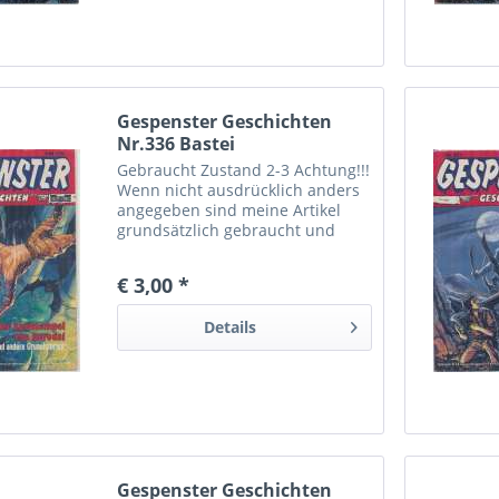
Gespenster Geschichten
Nr.336 Bastei
Gebraucht Zustand 2-3 Achtung!!!
Wenn nicht ausdrücklich anders
angegeben sind meine Artikel
grundsätzlich gebraucht und
können dementsprechende
Gebrauchtspuren aufweisen.
€ 3,00 *
Trotzdem bin ich ständig bemüht
die Artikel nach bestem Wissen
Details
zu...
Gespenster Geschichten