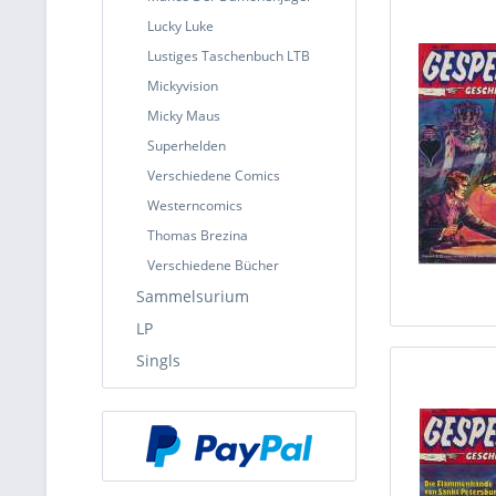
Lucky Luke
Lustiges Taschenbuch LTB
Mickyvision
Micky Maus
Superhelden
Verschiedene Comics
Westerncomics
Thomas Brezina
Verschiedene Bücher
Sammelsurium
LP
Singls