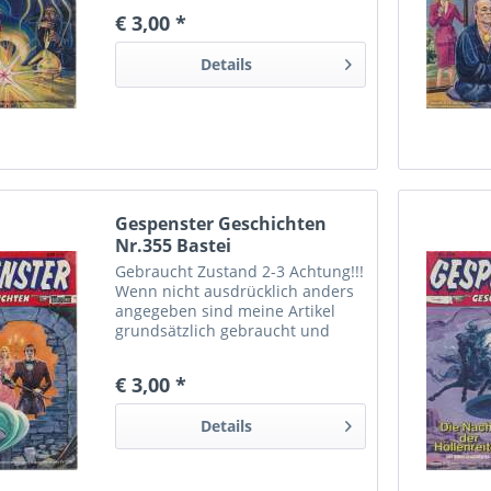
Gebrauchtspuren aufweisen.
€ 3,00 *
Trotzdem bin ich ständig bemüht
die Artikel nach bestem Wissen
Details
zu...
Gespenster Geschichten
Nr.355 Bastei
Gebraucht Zustand 2-3 Achtung!!!
Wenn nicht ausdrücklich anders
angegeben sind meine Artikel
grundsätzlich gebraucht und
können dementsprechende
Gebrauchtspuren aufweisen.
€ 3,00 *
Trotzdem bin ich ständig bemüht
die Artikel nach bestem Wissen
Details
zu...