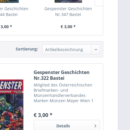
er Geschichten
Gespenster Geschichten
Gespenster
44 Bastei
Nr.347 Bastei
Nr.30
 3,00 *
€ 3,00 *
€ 
Sortierung:
Gespenster Geschichten
Nr.322 Bastei
Mitglied des Österreichischen
Briefmarken- und
Münzenhändlerverbandes
Marken Münzen Mayer Wien 1
Europäische Online-
Streitbeilegungsplattform Die
€ 3,00 *
Europäische Kommission hat eine
Europäische Online-
Details
Streitbeilegungsplattform (OS-