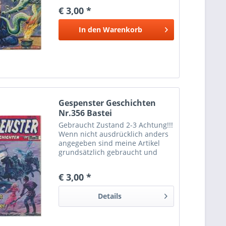
Gebrauchtspuren aufweisen.
€ 3,00 *
Trotzdem bin ich ständig bemüht
die Artikel nach bestem Wissen
In den
Warenkorb
zu...
Gespenster Geschichten
Nr.356 Bastei
Gebraucht Zustand 2-3 Achtung!!!
Wenn nicht ausdrücklich anders
angegeben sind meine Artikel
grundsätzlich gebraucht und
können dementsprechende
Gebrauchtspuren aufweisen.
€ 3,00 *
Trotzdem bin ich ständig bemüht
die Artikel nach bestem Wissen
Details
zu...