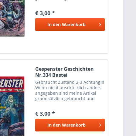
können dementsprechende
Gebrauchtspuren aufweisen.
€ 3,00 *
Trotzdem bin ich ständig bemüht
die Artikel nach bestem Wissen
In den
Warenkorb
zu...
Gespenster Geschichten
Nr.334 Bastei
Gebraucht Zustand 2-3 Achtung!!!
Wenn nicht ausdrücklich anders
angegeben sind meine Artikel
grundsätzlich gebraucht und
können dementsprechende
Gebrauchtspuren aufweisen.
€ 3,00 *
Trotzdem bin ich ständig bemüht
die Artikel nach bestem Wissen
In den
Warenkorb
zu...