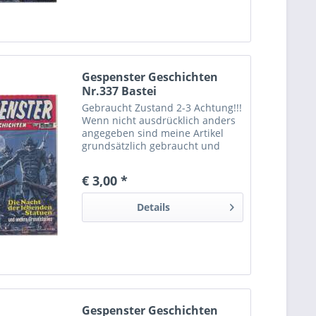
Gespenster Geschichten
Nr.337 Bastei
Gebraucht Zustand 2-3 Achtung!!!
Wenn nicht ausdrücklich anders
angegeben sind meine Artikel
grundsätzlich gebraucht und
können dementsprechende
Gebrauchtspuren aufweisen.
€ 3,00 *
Trotzdem bin ich ständig bemüht
die Artikel nach bestem Wissen
Details
zu...
Gespenster Geschichten