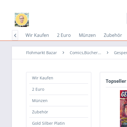
Home
Wir Kaufen
2 Euro
Münzen
Zubehör

Flohmarkt Bazar
Comics,Bücher...
Gespen
Wir Kaufen
Topseller
2 Euro
Münzen
Zubehör
Gold Silber Platin