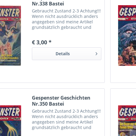
Nr.338 Bastei
Gebraucht Zustand 2-3 Achtung!!!
Wenn nicht ausdrücklich anders
angegeben sind meine Artikel
grundsätzlich gebraucht und
können dementsprechende
Gebrauchtspuren aufweisen.
€ 3,00 *
Trotzdem bin ich ständig bemüht
die Artikel nach bestem Wissen
Details
zu...
Gespenster Geschichten
Nr.350 Bastei
Gebraucht Zustand 2-3 Achtung!!!
Wenn nicht ausdrücklich anders
angegeben sind meine Artikel
grundsätzlich gebraucht und
können dementsprechende