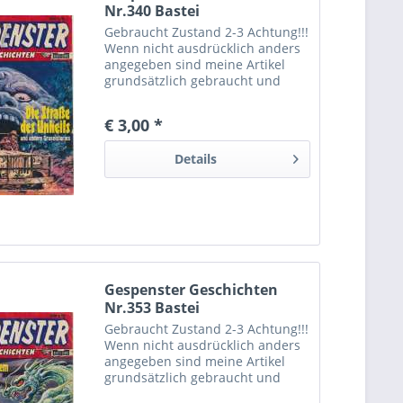
Nr.340 Bastei
Gebraucht Zustand 2-3 Achtung!!!
Wenn nicht ausdrücklich anders
angegeben sind meine Artikel
grundsätzlich gebraucht und
können dementsprechende
Gebrauchtspuren aufweisen.
€ 3,00 *
Trotzdem bin ich ständig bemüht
die Artikel nach bestem Wissen
Details
zu...
Gespenster Geschichten
Nr.353 Bastei
Gebraucht Zustand 2-3 Achtung!!!
Wenn nicht ausdrücklich anders
angegeben sind meine Artikel
grundsätzlich gebraucht und
können dementsprechende