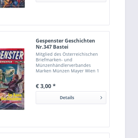
Plattform)...
Gespenster Geschichten
Nr.347 Bastei
Mitglied des Österreichischen
Briefmarken- und
Münzenhändlerverbandes
Marken Münzen Mayer Wien 1
Europäische Online-
Streitbeilegungsplattform Die
€ 3,00 *
Europäische Kommission hat eine
Europäische Online-
Details
Streitbeilegungsplattform (OS-
Plattform)...