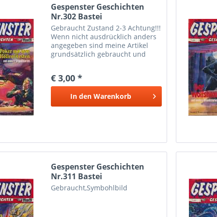
Gespenster Geschichten
Nr.302 Bastei
Gebraucht Zustand 2-3 Achtung!!!
Wenn nicht ausdrücklich anders
angegeben sind meine Artikel
grundsätzlich gebraucht und
können dementsprechende
Gebrauchtspuren aufweisen.
€ 3,00 *
Trotzdem bin ich ständig bemüht
die Artikel nach bestem Wissen
In den
Warenkorb
zu...
Gespenster Geschichten
Nr.311 Bastei
Gebraucht,Symbohlbild