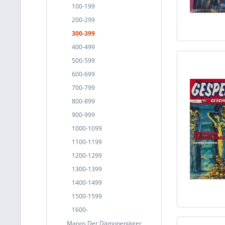
100-199
200-299
300-399
400-499
500-599
600-699
700-799
800-899
900-999
1000-1099
1100-1199
1200-1299
1300-1399
1400-1499
1500-1599
1600-
Manos Der Dämonenjäger