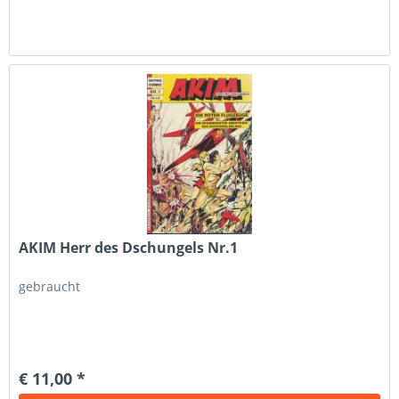
AKIM Herr des Dschungels Nr.1
gebraucht
€ 11,00 *