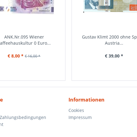
100 Schilling 1945 Nr.1295 57432
ANK.Nr.095 Wiener
ANK.Nr.105 Kunsthauswien 0
Gustav Klimt 2000 ohne Spi
affeehauskultur 0 Euro...
ANK 253
Euro Schein 2025-1
Austria...
€ 8,00 *
€ 20,00 *
€ 10,00 *
€ 39,00 *
€ 16,00 *
ce
Informationen
Cookies
 Zahlungsbedingungen
Impressum
ht