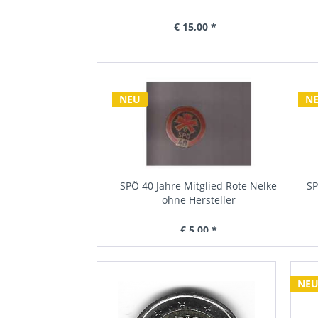
€ 7,00 *
€ 15,00 *
NEU
NE
Mitglied Rote Nelke
SPÖ 40 Jahre Mitglied Rote Nelke
SP
hne...
ohne Hersteller
 5,00 *
€ 5,00 *
NE