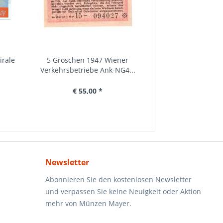
rale
ANK.Nr.075 Hundertwasserhaus
5 Groschen 1947 Wiener
ANK.Nr.060 800 Jahre Wel
5,10,20,50,100,200
Wien 0 Euro Schein...
Verkehrsbetriebe Ank-NG4...
Schein 2022-2...
Karat Seri
€ 6,00 *
€ 55,00 *
€ 6,00 *
€ 49,00
€ 16,00 *
Newsletter
Abonnieren Sie den kostenlosen Newsletter
und verpassen Sie keine Neuigkeit oder Aktion
mehr von Münzen Mayer.