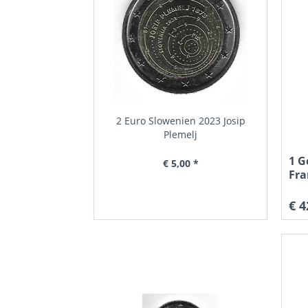
2 Euro Slowenien 2023 Josip
2 E
Plemelj
Som
1 G
€ 5,00 *
Fra
€ 4