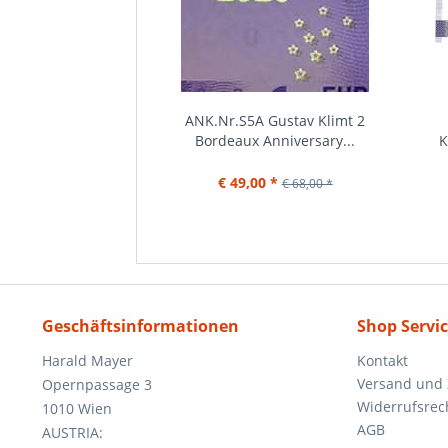
090 100 Jahre
ANK.Nr.S5A Gustav Klimt 2
ng Kapfenberg 0...
Bordeaux Anniversary...
K
00 *
€ 49,00 *
€ 16,00 *
€ 68,00 *
Geschäftsinformationen
Shop Servi
Harald Mayer
Kontakt
Versand und
Opernpassage 3
Widerrufsrec
1010 Wien
AGB
AUSTRIA: