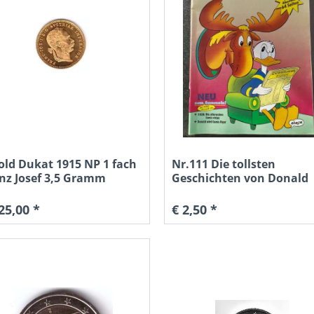
uro Andorra 2023
2 Euro Andorra 2023 30 Jahre
2 Eur
mersonnenwende
Beitritt UN
old Dukat 1915 NP 1 fach
Nr.111 Die tollsten
€ 29,00 *
€ 29,00 *
nz Josef 3,5 Gramm
Geschichten von Donald
Duck...
25,00 *
€ 2,50 *