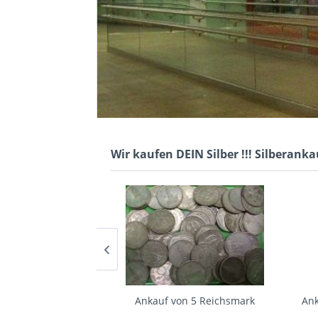
Wir kaufen DEIN Silber !!! Silberanka
on 2 Reichsmark
Ankauf von 5 Reichsmark
Ank