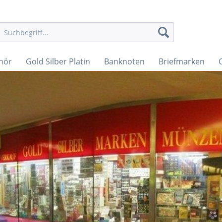
hör
Gold Silber Platin
Banknoten
Briefmarken