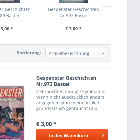
er Geschichten
Gespenster Geschichten
Gespenster
89 Bastei
Nr.997 Bastei
Nr.93
 3,00 *
€ 3,00 *
€ 
Sortierung:
Gespenster Geschichten
Nr.973 Bastei
Gebraucht Achtung!!! Symbolbild
Wenn nicht ausdrücklich anders
angegeben sind meine Artikel
grundsätzlich gebraucht und
können dementsprechende
Gebrauchtspuren aufweisen.
€ 3,00 *
In den
Warenkorb