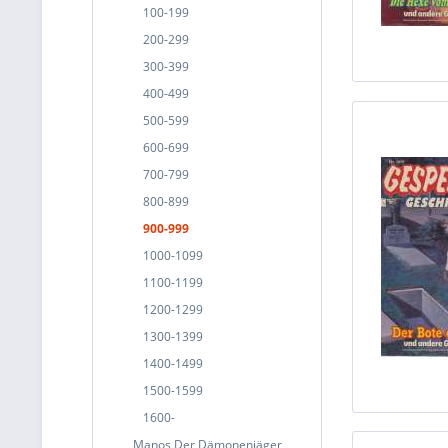
100-199
200-299
300-399
400-499
500-599
600-699
700-799
800-899
900-999
1000-1099
1100-1199
1200-1299
1300-1399
1400-1499
1500-1599
1600-
Manos Der Dämonenjäger