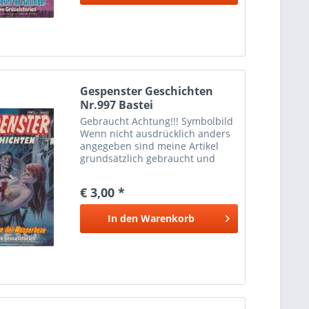
Gespenster Geschichten
Nr.997 Bastei
Gebraucht Achtung!!! Symbolbild
Wenn nicht ausdrücklich anders
angegeben sind meine Artikel
grundsätzlich gebraucht und
können dementsprechende
Gebrauchtspuren aufweisen.
€ 3,00 *
Trotzdem bin ich ständig bemüht
die Artikel nach bestem Wissen
In den
Warenkorb
zu...