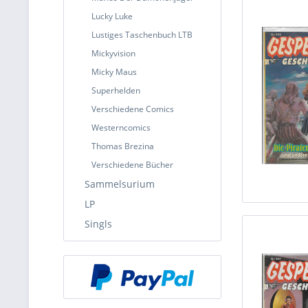
Lucky Luke
Lustiges Taschenbuch LTB
Mickyvision
Micky Maus
Superhelden
Verschiedene Comics
Westerncomics
Thomas Brezina
Verschiedene Bücher
Sammelsurium
LP
Singls