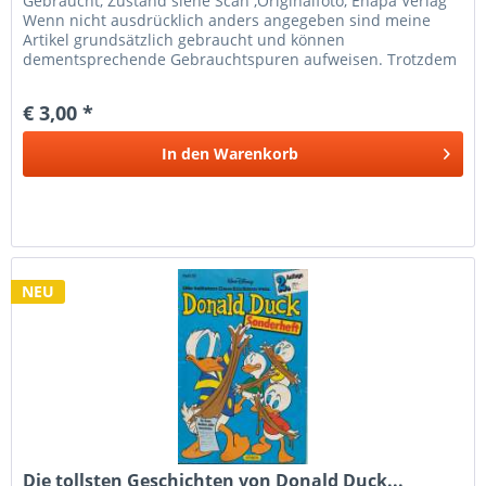
Gebraucht, Zustand siehe Scan ,Originalfoto, Ehapa Verlag
Wenn nicht ausdrücklich anders angegeben sind meine
Artikel grundsätzlich gebraucht und können
dementsprechende Gebrauchtspuren aufweisen. Trotzdem
bin ich ständig bemüht die...
€ 3,00 *
In den
Warenkorb
NEU
Die tollsten Geschichten von Donald Duck...