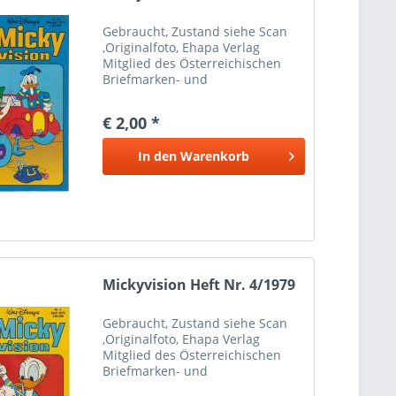
Gebraucht, Zustand siehe Scan
,Originalfoto, Ehapa Verlag
Mitglied des Österreichischen
Briefmarken- und
Münzenhändlerverbandes
Marken Münzen Mayer Wien 1
€ 2,00 *
Bei Paypalzahlung nur
Eingeschriebener Versand
In den
Warenkorb
möglich wegen Haftung Versand
nur...
Mickyvision Heft Nr. 4/1979
Gebraucht, Zustand siehe Scan
,Originalfoto, Ehapa Verlag
Mitglied des Österreichischen
Briefmarken- und
Münzenhändlerverbandes