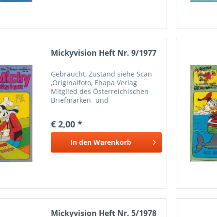
Mickyvision Heft Nr. 9/1977
Gebraucht, Zustand siehe Scan
,Originalfoto, Ehapa Verlag
Mitglied des Österreichischen
Briefmarken- und
Münzenhändlerverbandes
Marken Münzen Mayer Wien 1
€ 2,00 *
Bei Paypalzahlung nur
Eingeschriebener Versand
In den
Warenkorb
möglich wegen Haftung Versand
nur...
Mickyvision Heft Nr. 5/1978