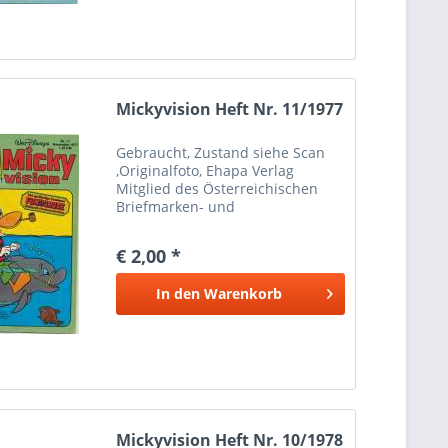
Mickyvision Heft Nr. 11/1977
Gebraucht, Zustand siehe Scan
,Originalfoto, Ehapa Verlag
Mitglied des Österreichischen
Briefmarken- und
Münzenhändlerverbandes
Marken Münzen Mayer Wien 1
€ 2,00 *
Bei Paypalzahlung nur
Eingeschriebener Versand
In den
Warenkorb
möglich wegen Haftung Versand
nur...
Mickyvision Heft Nr. 10/1978