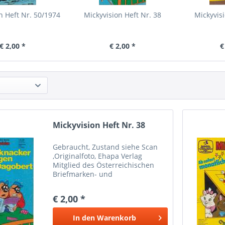
n Heft Nr. 50/1974
Mickyvision Heft Nr. 38
Mickyvisi
€ 2,00 *
€ 2,00 *
€
Mickyvision Heft Nr. 38
Gebraucht, Zustand siehe Scan
,Originalfoto, Ehapa Verlag
Mitglied des Österreichischen
Briefmarken- und
Münzenhändlerverbandes
Marken Münzen Mayer Wien 1
€ 2,00 *
Bei Paypalzahlung nur
Eingeschriebener Versand
In den
Warenkorb
möglich wegen Haftung Versand