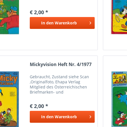
Münzenhändlerverbandes
Marken Münzen Mayer Wien 1
€ 2,00 *
Bei Paypalzahlung nur
Eingeschriebener Versand
In den
Warenkorb
möglich wegen Haftung Versand
nur...
Mickyvision Heft Nr. 4/1977
Gebraucht, Zustand siehe Scan
,Originalfoto, Ehapa Verlag
Mitglied des Österreichischen
Briefmarken- und
Münzenhändlerverbandes
Marken Münzen Mayer Wien 1
€ 2,00 *
Bei Paypalzahlung nur
Eingeschriebener Versand
In den
Warenkorb
möglich wegen Haftung Versand
nur...