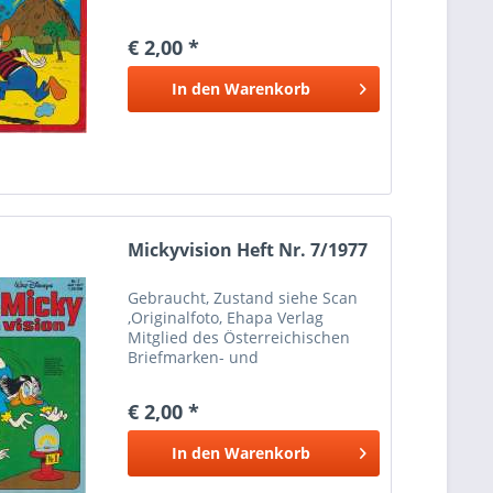
Münzenhändlerverbandes
Marken Münzen Mayer Wien 1
€ 2,00 *
Bei Paypalzahlung nur
Eingeschriebener Versand
In den
Warenkorb
möglich wegen Haftung Versand
nur...
Mickyvision Heft Nr. 7/1977
Gebraucht, Zustand siehe Scan
,Originalfoto, Ehapa Verlag
Mitglied des Österreichischen
Briefmarken- und
Münzenhändlerverbandes
Marken Münzen Mayer Wien 1
€ 2,00 *
Bei Paypalzahlung nur
Eingeschriebener Versand
In den
Warenkorb
möglich wegen Haftung Versand
nur...