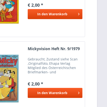
Marken Münzen Mayer Wien 1
€ 2,00 *
Bei Paypalzahlung nur
Eingeschriebener Versand
In den
Warenkorb
möglich wegen Haftung Versand
nur...
Mickyvision Heft Nr. 9/1979
Gebraucht, Zustand siehe Scan
,Originalfoto, Ehapa Verlag
Mitglied des Österreichischen
Briefmarken- und
Münzenhändlerverbandes
Marken Münzen Mayer Wien 1
€ 2,00 *
Bei Paypalzahlung nur
Eingeschriebener Versand
In den
Warenkorb
möglich wegen Haftung Versand
nur...