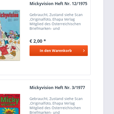
Mickyvision Heft Nr. 12/1975
Gebraucht, Zustand siehe Scan
,Originalfoto, Ehapa Verlag
Mitglied des Österreichischen
Briefmarken- und
Münzenhändlerverbandes
Marken Münzen Mayer Wien 1
€ 2,00 *
Bei Paypalzahlung nur
Eingeschriebener Versand
In den
Warenkorb
möglich wegen Haftung Versand
nur...
Mickyvision Heft Nr. 3/1977
Gebraucht, Zustand siehe Scan
,Originalfoto, Ehapa Verlag
Mitglied des Österreichischen
Briefmarken- und