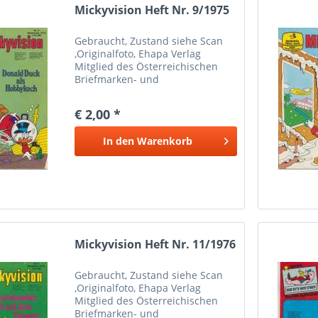
Mickyvision Heft Nr. 9/1975
Gebraucht, Zustand siehe Scan
,Originalfoto, Ehapa Verlag
Mitglied des Österreichischen
Briefmarken- und
Münzenhändlerverbandes
Marken Münzen Mayer Wien 1
€ 2,00 *
Bei Paypalzahlung nur
Eingeschriebener Versand
In den
Warenkorb
möglich wegen Haftung Versand
nur...
Mickyvision Heft Nr. 11/1976
Gebraucht, Zustand siehe Scan
,Originalfoto, Ehapa Verlag
Mitglied des Österreichischen
Briefmarken- und