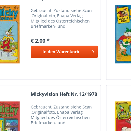
Gebraucht, Zustand siehe Scan
,Originalfoto, Ehapa Verlag
Mitglied des Österreichischen
Briefmarken- und
Münzenhändlerverbandes
Marken Münzen Mayer Wien 1
€ 2,00 *
Bei Paypalzahlung nur
Eingeschriebener Versand
In den
Warenkorb
möglich wegen Haftung Versand
nur...
Mickyvision Heft Nr. 12/1978
Gebraucht, Zustand siehe Scan
,Originalfoto, Ehapa Verlag
Mitglied des Österreichischen
Briefmarken- und
Münzenhändlerverbandes