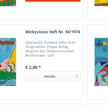
nur...
Mickyvision Heft Nr. 50/1974
Gebraucht, Zustand siehe Scan
,Originalfoto, Ehapa Verlag
Mitglied des Österreichischen
Briefmarken- und
Münzenhändlerverbandes
Marken Münzen Mayer Wien 1
€ 2,00 *
Bei Paypalzahlung nur
Eingeschriebener Versand
Details
möglich wegen Haftung Versand
nur...