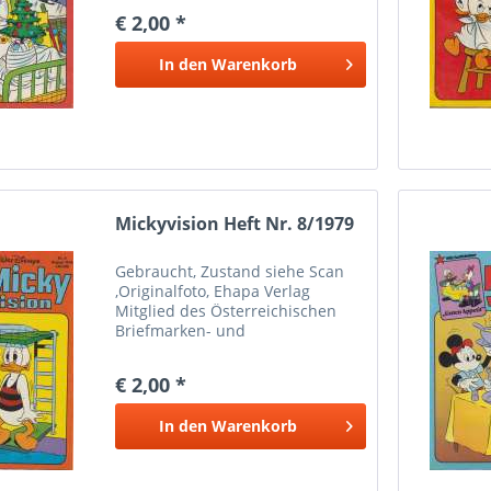
Marken Münzen Mayer Wien 1
€ 2,00 *
Bei Paypalzahlung nur
Eingeschriebener Versand
In den
Warenkorb
möglich wegen Haftung Versand
nur...
Mickyvision Heft Nr. 8/1979
Gebraucht, Zustand siehe Scan
,Originalfoto, Ehapa Verlag
Mitglied des Österreichischen
Briefmarken- und
Münzenhändlerverbandes
Marken Münzen Mayer Wien 1
€ 2,00 *
Bei Paypalzahlung nur
Eingeschriebener Versand
In den
Warenkorb
möglich wegen Haftung Versand
nur...