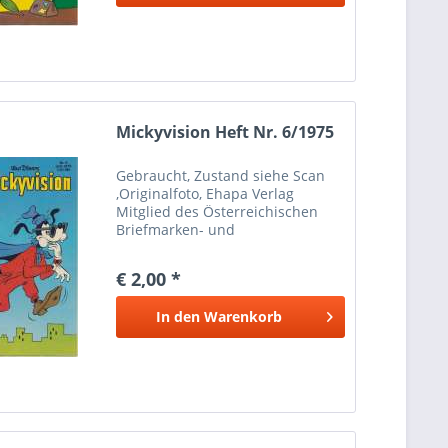
Mickyvision Heft Nr. 6/1975
Gebraucht, Zustand siehe Scan
,Originalfoto, Ehapa Verlag
Mitglied des Österreichischen
Briefmarken- und
Münzenhändlerverbandes
Marken Münzen Mayer Wien 1
€ 2,00 *
Bei Paypalzahlung nur
Eingeschriebener Versand
In den
Warenkorb
möglich wegen Haftung Versand
nur...