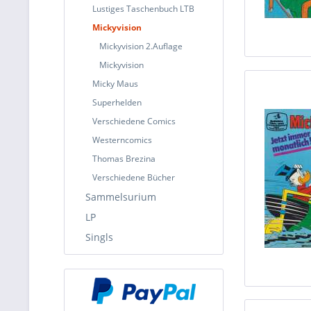
Lustiges Taschenbuch LTB
Mickyvision
Mickyvision 2.Auflage
Mickyvision
Micky Maus
Superhelden
Verschiedene Comics
Westerncomics
Thomas Brezina
Verschiedene Bücher
Sammelsurium
LP
Singls