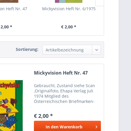
on Heft Nr. 47
Mickyvision Heft Nr. 6/1975
Mickyvision 
 2,00 *
€ 2,00 *
€ 
Sortierung:
Mickyvision Heft Nr. 47
Gebraucht, Zustand siehe Scan
,Originalfoto, Ehapa Verlag Juli
1974 Mitglied des
Österreichischen Briefmarken-
und Münzenhändlerverbandes
Marken Münzen Mayer Wien 1
€ 2,00 *
Bei Paypalzahlung nur
Eingeschriebener Versand
In den
Warenkorb
möglich wegen Haftung...