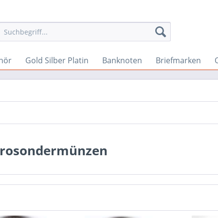
hör
Gold Silber Platin
Banknoten
Briefmarken
urosondermünzen