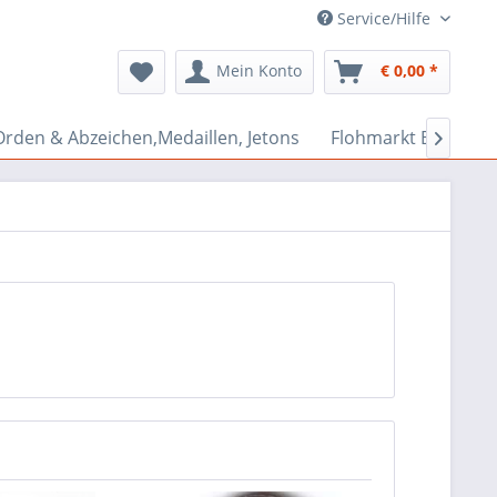
Service/Hilfe
Mein Konto
€ 0,00 *
Orden & Abzeichen,Medaillen, Jetons
Flohmarkt Bazar
