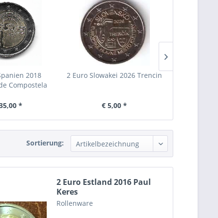
Spanien 2018
2 Euro Slowakei 2026 Trencin
2 Euro L
 de Compostela
Energieun
35,00 *
€ 5,00 *
€ 
Sortierung:
2 Euro Estland 2016 Paul
Keres
Rollenware