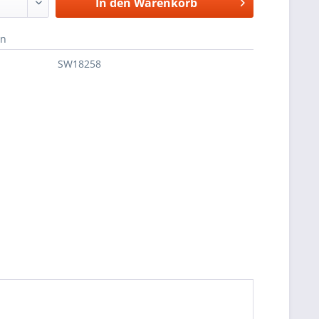
In den
Warenkorb
en
SW18258