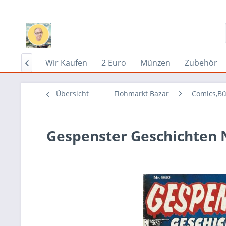
Home
Wir Kaufen
2 Euro
Münzen
Zubehör

Übersicht
Flohmarkt Bazar
Comics,Bü
Gespenster Geschichten N