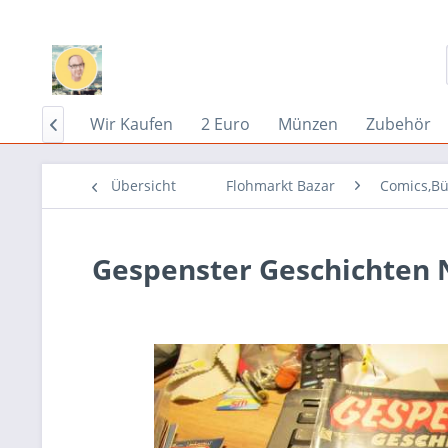
Home
Wir Kaufen
2 Euro
Münzen
Zubehör

Übersicht
Flohmarkt Bazar
Comics,Bü
Gespenster Geschichten N