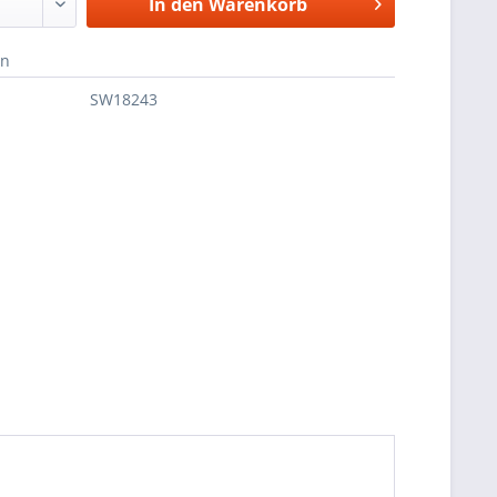
In den
Warenkorb
en
SW18243