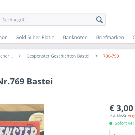
hör
Gold Silber Platin
Banknoten
Briefmarken
O
cher...
Gespenster Geschichten Bastei
700-799
r.769 Bastei
€ 3,00
inkl. MwSt.
zzg
Sofort ver