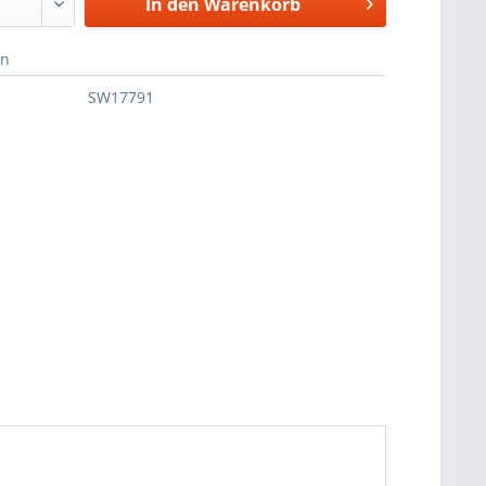
In den
Warenkorb
en
SW17791