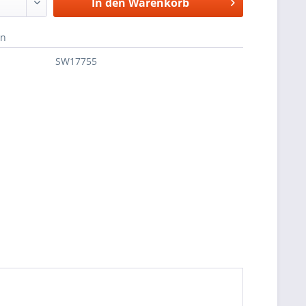
In den
Warenkorb
en
SW17755