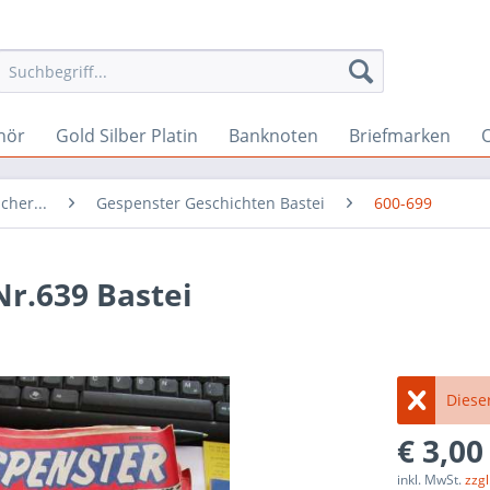
hör
Gold Silber Platin
Banknoten
Briefmarken
O
cher...
Gespenster Geschichten Bastei
600-699
r.639 Bastei
Dieser
€ 3,00
inkl. MwSt.
zzg