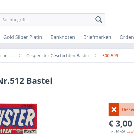
Gold Silber Platin
Banknoten
Briefmarken
Orden 
cher...
Gespenster Geschichten Bastei
500-599
r.512 Bastei
Dieser
€ 3,00
inkl. MwSt.
zzg