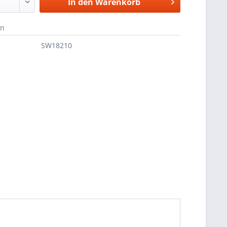
In den
Warenkorb
en
SW18210