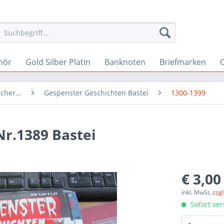
hör
Gold Silber Platin
Banknoten
Briefmarken
O
cher...
Gespenster Geschichten Bastei
1300-1399
r.1389 Bastei
€ 3,00
inkl. MwSt.
zzg
Sofort ver