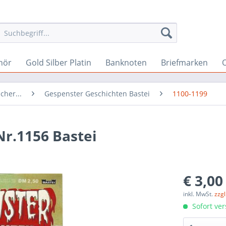
hör
Gold Silber Platin
Banknoten
Briefmarken
O
cher...
Gespenster Geschichten Bastei
1100-1199
r.1156 Bastei
€ 3,00
inkl. MwSt.
zzg
Sofort ver