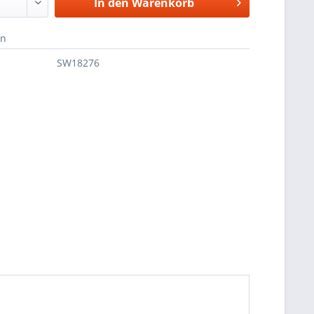
In den
Warenkorb
en
SW18276