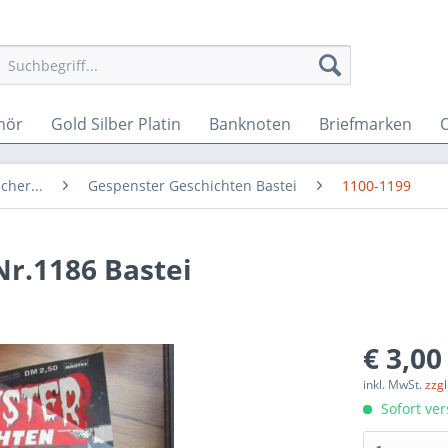
hör
Gold Silber Platin
Banknoten
Briefmarken
O
cher...
Gespenster Geschichten Bastei
1100-1199
r.1186 Bastei
€ 3,00
inkl. MwSt.
zzg
Sofort ver