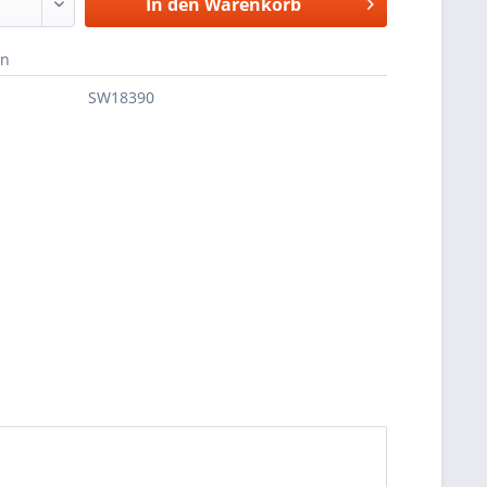
In den
Warenkorb
en
SW18390