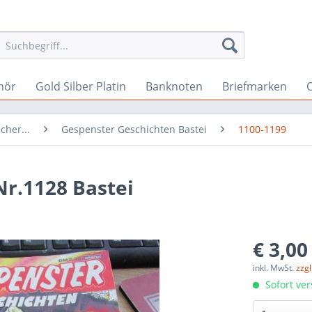
hör
Gold Silber Platin
Banknoten
Briefmarken
O
cher...
Gespenster Geschichten Bastei
1100-1199
r.1128 Bastei
€ 3,00
inkl. MwSt.
zzg
Sofort ver