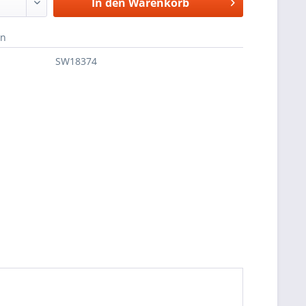
In den
Warenkorb
en
SW18374