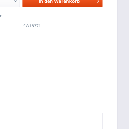
In den
Warenkorb
en
SW18371