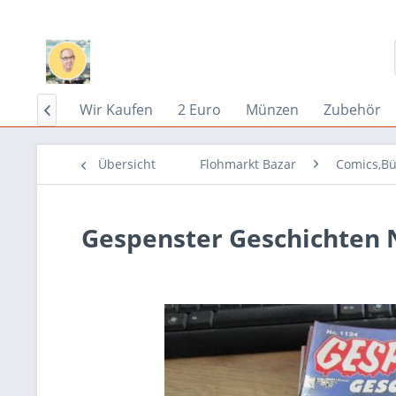
Home
Wir Kaufen
2 Euro
Münzen
Zubehör

Übersicht
Flohmarkt Bazar
Comics,Bü
Gespenster Geschichten N