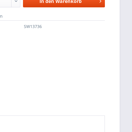
In den
Warenkorb
en
SW13736