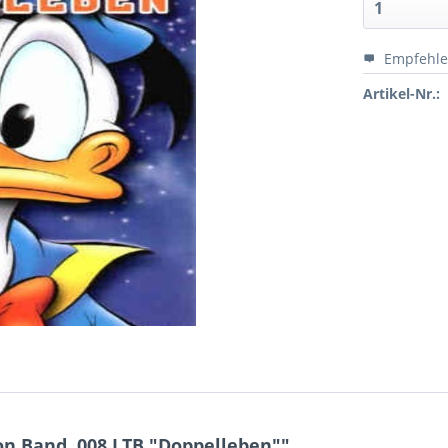
Empfehl
Artikel-Nr.:
on Band. 008 LTB "Doppelleben""