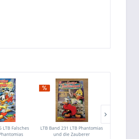
 LTB Falsches
LTB Band 231 LTB Phantomias
Ltb Band 478
 Phantomias
und die Zauberer
E