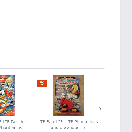
 LTB Falsches
LTB Band 231 LTB Phantomias
LTB Band 38
 Phantomias
und die Zauberer
und 