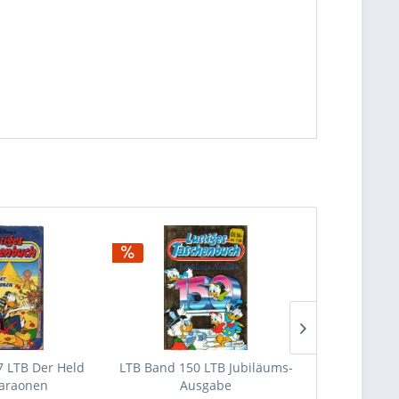
 LTB Der Held
LTB Band 150 LTB Jubiläums-
LTB Band
araonen
Ausgabe
Tale