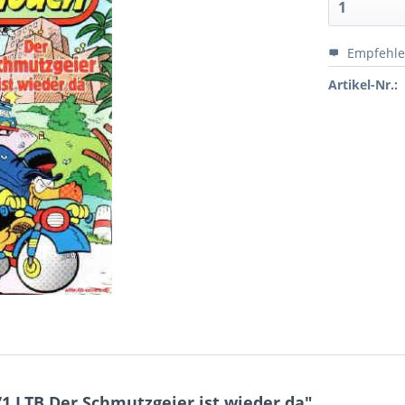
Empfehl
Artikel-Nr.:
1 LTB Der Schmutzgeier ist wieder da"