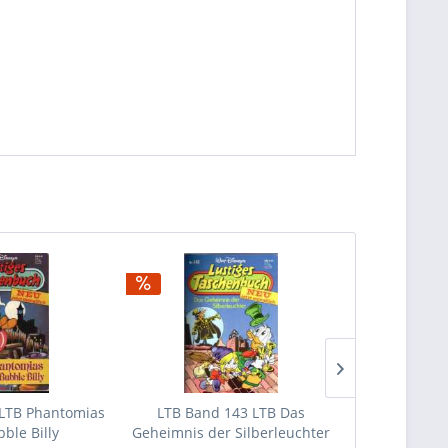
LTB Phantomias
LTB Band 143 LTB Das
LTB Band 14
ble Billy
Geheimnis der Silberleuchter
zw