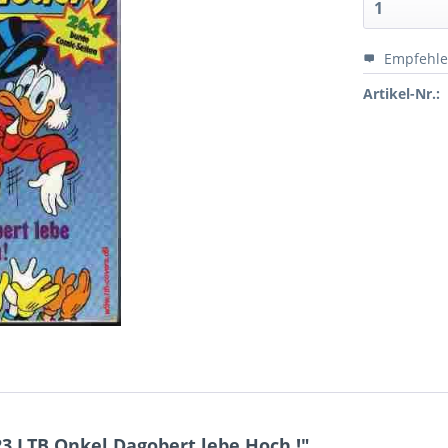
Empfehl
Artikel-Nr.:
3 LTB Onkel Dagobert lebe Hoch !"