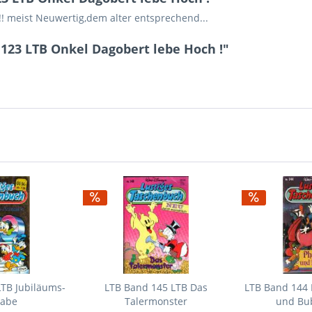
 !! meist Neuwertig,dem alter entsprechend...
123 LTB Onkel Dagobert lebe Hoch !"
LTB Jubiläums-
LTB Band 145 LTB Das
LTB Band 144 
gabe
Talermonster
und Bub