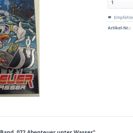
Empfehl
Artikel-Nr.:
 Band. 072 Abenteuer unter Wasser"