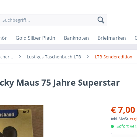
hör
Gold Silber Platin
Banknoten
Briefmarken
O
cher...
Lustiges Taschenbuch LTB
LTB Sonderedition
cky Maus 75 Jahre Superstar
€ 7,00
inkl. MwSt.
zzg
Sofort ver