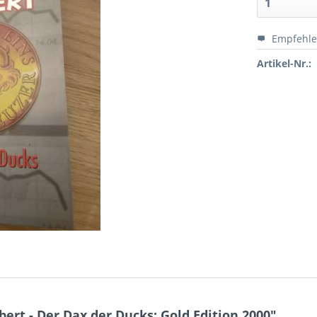
Empfehl
Artikel-Nr.:
rt - Der Dax der Ducks: Gold Edition 2000"