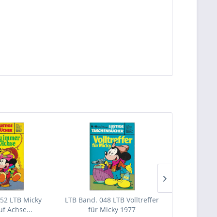
52 LTB Micky
LTB Band. 048 LTB Volltreffer
LTB Band. 0
f Achse...
für Micky 1977
Western