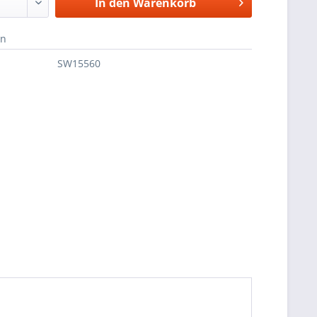
In den
Warenkorb
en
SW15560