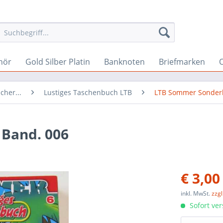
hör
Gold Silber Platin
Banknoten
Briefmarken
O
cher...
Lustiges Taschenbuch LTB
LTB Sommer Sonde
Band. 006
€ 3,00
inkl. MwSt.
zzg
Sofort ver