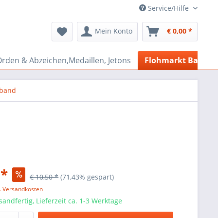
Service/Hilfe
Mein Konto
€ 0,00 *
rden & Abzeichen,Medaillen, Jetons
Flohmarkt Bazar
rband
 *
€ 10,50 *
(71,43% gespart)
l. Versandkosten
sandfertig, Lieferzeit ca. 1-3 Werktage