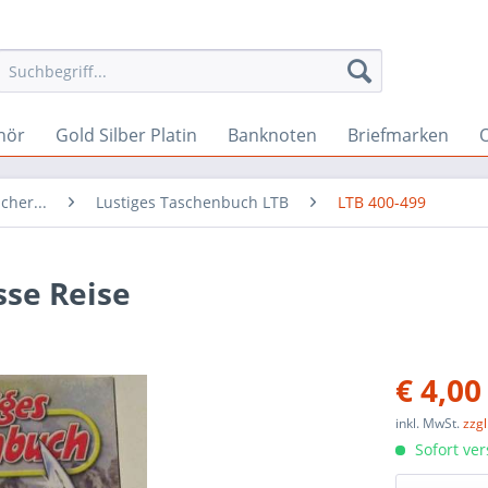
hör
Gold Silber Platin
Banknoten
Briefmarken
O
cher...
Lustiges Taschenbuch LTB
LTB 400-499
sse Reise
€ 4,00
inkl. MwSt.
zzg
Sofort ver