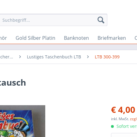
hör
Gold Silber Platin
Banknoten
Briefmarken
O
cher...
Lustiges Taschenbuch LTB
LTB 300-399
tausch
€ 4,00
inkl. MwSt.
zzg
Sofort ver