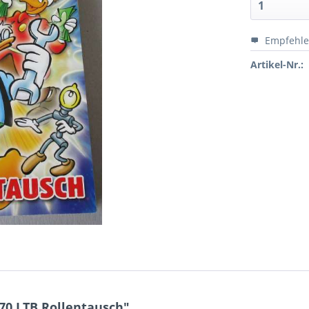
Empfehl
Artikel-Nr.:
70 LTB Rollentausch"