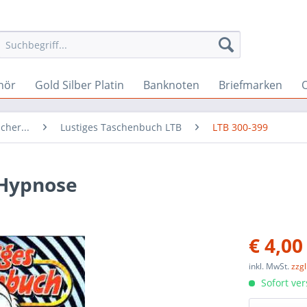
hör
Gold Silber Platin
Banknoten
Briefmarken
O
cher...
Lustiges Taschenbuch LTB
LTB 300-399
 Hypnose
€ 4,00
inkl. MwSt.
zzg
Sofort ver