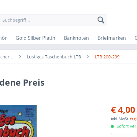
hör
Gold Silber Platin
Banknoten
Briefmarken
O
cher...
Lustiges Taschenbuch LTB
LTB 200-299
dene Preis
€ 4,00
inkl. MwSt.
zzg
Sofort ver