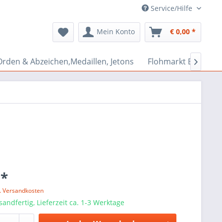
Service/Hilfe
Mein Konto
€ 0,00 *
Orden & Abzeichen,Medaillen, Jetons
Flohmarkt Bazar

 *
l. Versandkosten
sandfertig, Lieferzeit ca. 1-3 Werktage