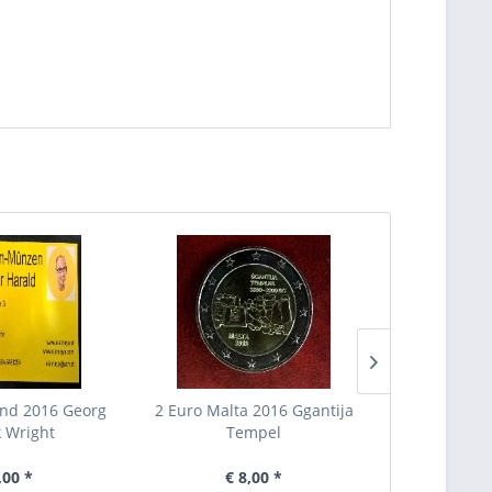
and 2016 Georg
2 Euro Malta 2016 Ggantija
2 Euro Itali
k Wright
Tempel
,00 *
€ 8,00 *
€ 