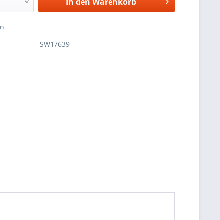
In den
Warenkorb
en
SW17639