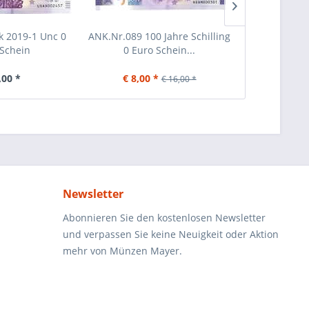
 2019-1 Unc 0
ANK.Nr.089 100 Jahre Schilling
500 versc
Schein
0 Euro Schein...
Österreich B
,00 *
€ 8,00 *
€ 
€ 16,00 *
Newsletter
Abonnieren Sie den kostenlosen Newsletter
und verpassen Sie keine Neuigkeit oder Aktion
mehr von Münzen Mayer.