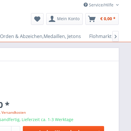
Service/Hilfe
Mein Konto
€ 0,00 *
Orden & Abzeichen,Medaillen, Jetons
Flohmarkt Bazar

0 *
l. Versandkosten
sandfertig, Lieferzeit ca. 1-3 Werktage