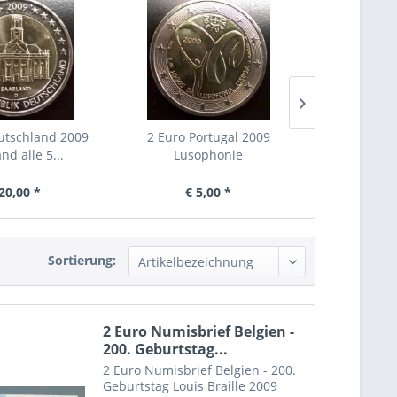
utschland 2009
2 Euro Portugal 2009
2 Euro Belg
nd alle 5...
Lusophonie
Br
20,00 *
€ 5,00 *
€ 
Sortierung:
2 Euro Numisbrief Belgien -
200. Geburtstag...
2 Euro Numisbrief Belgien - 200.
Geburtstag Louis Braille 2009