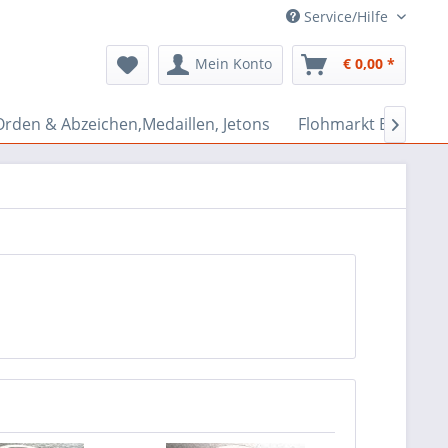
Service/Hilfe
Mein Konto
€ 0,00 *
Orden & Abzeichen,Medaillen, Jetons
Flohmarkt Bazar
