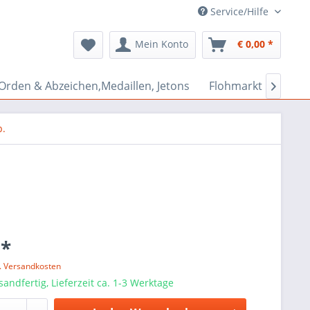
Service/Hilfe
Mein Konto
€ 0,00 *
Orden & Abzeichen,Medaillen, Jetons
Flohmarkt Bazar

p.
 *
l. Versandkosten
sandfertig, Lieferzeit ca. 1-3 Werktage