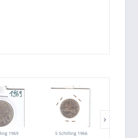
lling 1969
5 Schilling 1966
5 Schi