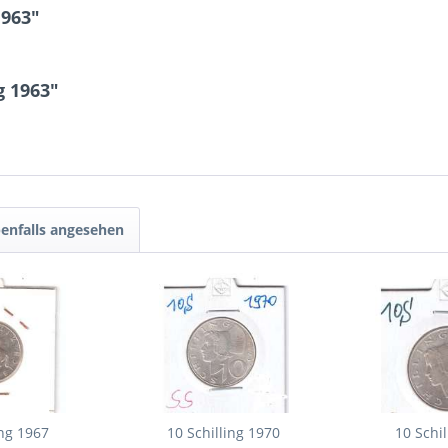
1963"
g 1963"
enfalls angesehen
ing 1967
10 Schilling 1970
10 Schi