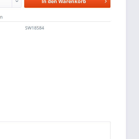
In den
Warenkorb
en
SW18584