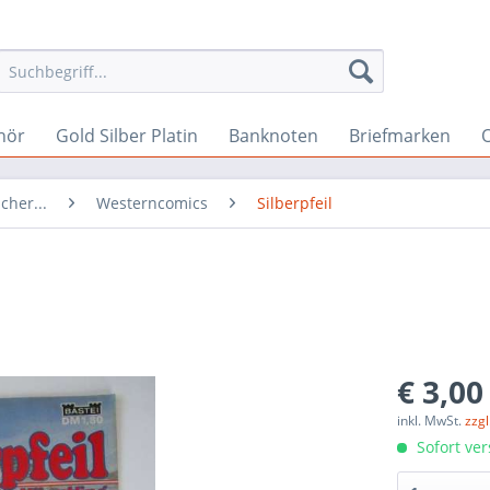
hör
Gold Silber Platin
Banknoten
Briefmarken
O
cher...
Westerncomics
Silberpfeil
€ 3,00
inkl. MwSt.
zzg
Sofort ver