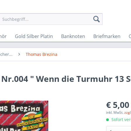
hör
Gold Silber Platin
Banknoten
Briefmarken
O
cher...
Thomas Brezina
Nr.004 " Wenn die Turmuhr 13 S
€ 5,00
inkl. MwSt.
zzg
Sofort ver