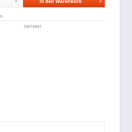
In den
Warenkorb
en
SW10941