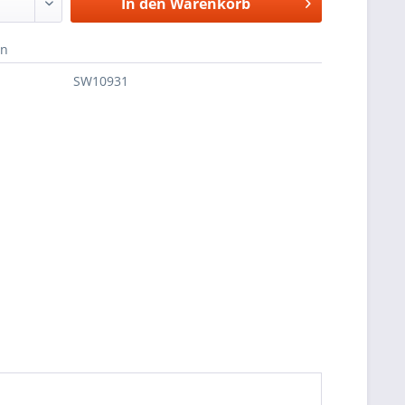
In den
Warenkorb
en
SW10931