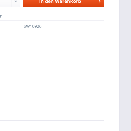
In den
Warenkorb
en
SW10926