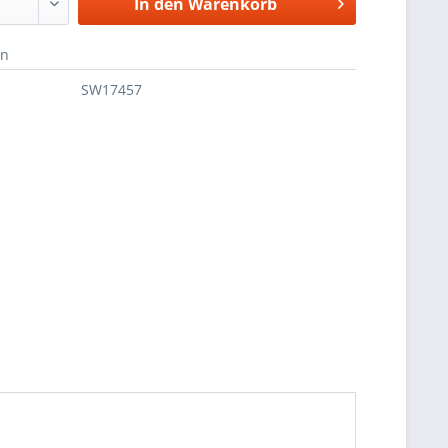
In den
Warenkorb
en
SW17457