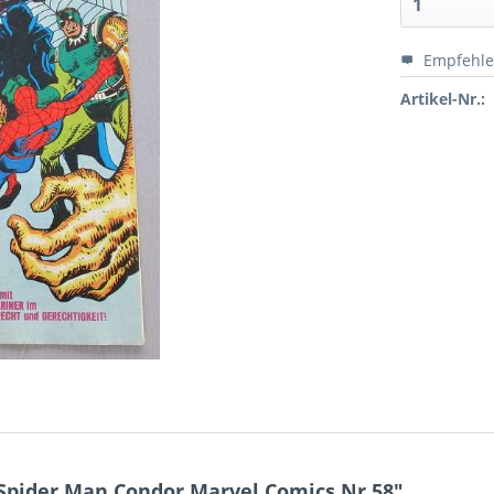
Empfehl
Artikel-Nr.:
Spider Man Condor Marvel Comics Nr.58"