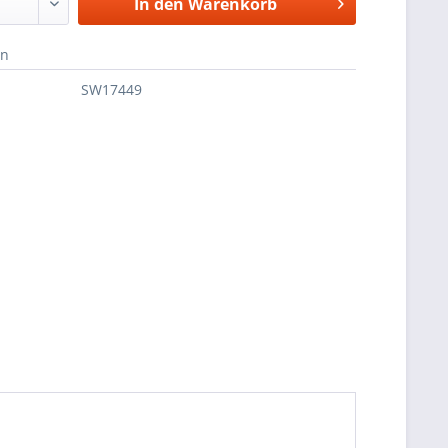
In den
Warenkorb
en
SW17449