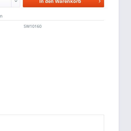
In den
Warenkorb
en
SW10160