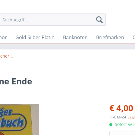
hör
Gold Silber Platin
Banknoten
Briefmarken
O
cher...
ne Ende
€ 4,00
inkl. MwSt.
zzg
Sofort ver