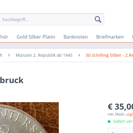
ehör
Gold Silber Platin
Banknoten
Briefmarken
ch
Münzen 2. Republik ab 1945
50 Schilling Silber - 2.R
sbruck
€ 35,0
inkl. MwSt.
zzg
Sofort ver