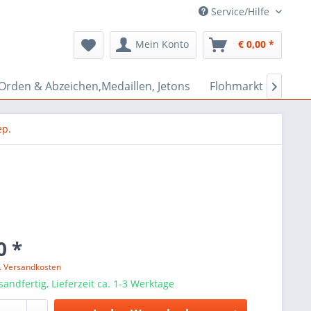
Service/Hilfe
Mein Konto
€ 0,00 *
Orden & Abzeichen,Medaillen, Jetons
Flohmarkt Bazar

ep.
0 *
l. Versandkosten
sandfertig, Lieferzeit ca. 1-3 Werktage