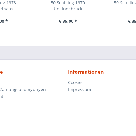
ing 1973
50 Schilling 1970
50 Schilli
rlhaus
Uni.Innsbruck
00 *
€ 35,00 *
€ 3
ce
Informationen
Cookies
 Zahlungsbedingungen
Impressum
ht