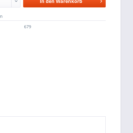
In den
Warenkorb
en
679