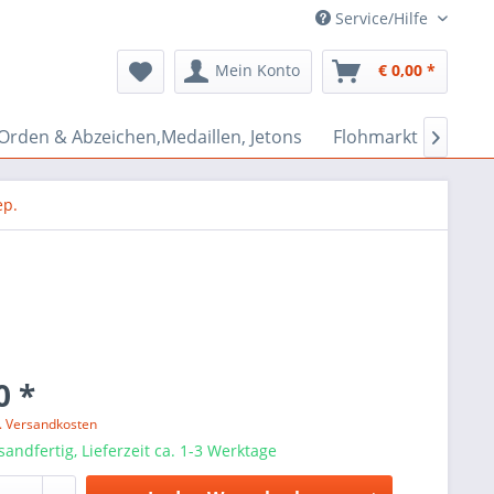
Service/Hilfe
Mein Konto
€ 0,00 *
Orden & Abzeichen,Medaillen, Jetons
Flohmarkt Bazar

ep.
0 *
l. Versandkosten
sandfertig, Lieferzeit ca. 1-3 Werktage