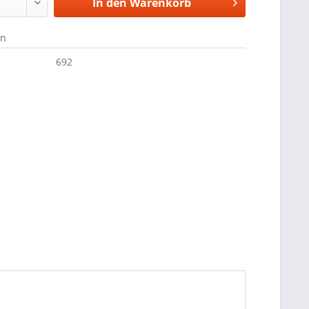
In den
Warenkorb
en
692