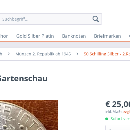
ehör
Gold Silber Platin
Banknoten
Briefmarken
ch
Münzen 2. Republik ab 1945
50 Schilling Silber - 2.R
 Gartenschau
€ 25,0
inkl. MwSt.
zzg
Sofort ver