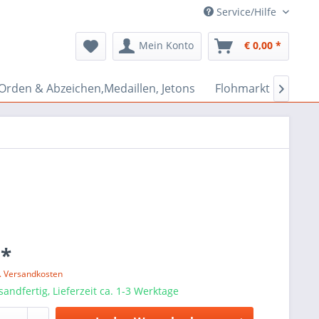
Service/Hilfe
Mein Konto
€ 0,00 *
Orden & Abzeichen,Medaillen, Jetons
Flohmarkt Bazar

 *
l. Versandkosten
sandfertig, Lieferzeit ca. 1-3 Werktage