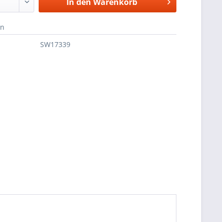
In den
Warenkorb
en
SW17339