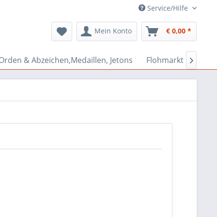
Service/Hilfe
Mein Konto
€ 0,00 *
Orden & Abzeichen,Medaillen, Jetons
Flohmarkt Bazar
