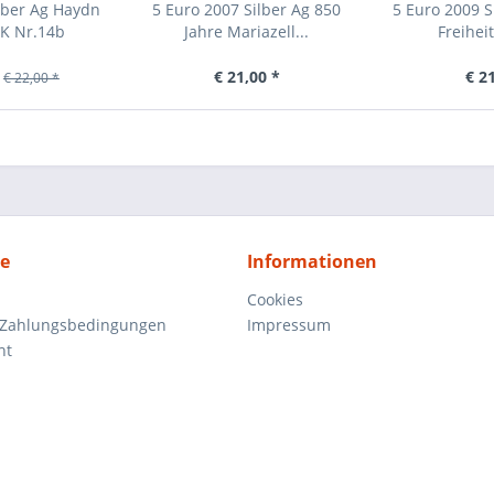
lber Ag Haydn
5 Euro 2007 Silber Ag 850
5 Euro 2009 S
NK Nr.14b
Jahre Mariazell...
Freiheit
€ 21,00 *
€ 2
€ 22,00 *
ce
Informationen
Cookies
 Zahlungsbedingungen
Impressum
ht