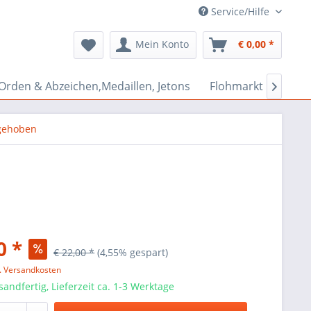
Service/Hilfe
Mein Konto
€ 0,00 *
Orden & Abzeichen,Medaillen, Jetons
Flohmarkt Bazar

gehoben
0 *
€ 22,00 *
(4,55% gespart)
l. Versandkosten
sandfertig, Lieferzeit ca. 1-3 Werktage