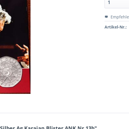
Empfehl
Artikel-Nr.:
Silber Ag Karajan Blister ANK Nr.13b"