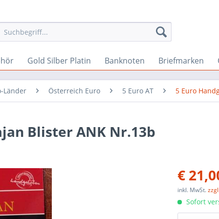
ehör
Gold Silber Platin
Banknoten
Briefmarken
o-Länder
Österreich Euro
5 Euro AT
5 Euro Hand
ajan Blister ANK Nr.13b
€ 21,0
inkl. MwSt.
zzg
Sofort ver