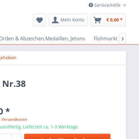
Service/Hilfe
Mein Konto
€ 0,00 *
Orden & Abzeichen,Medaillen, Jetons
Flohmarkt Bazar

gehoben
 Nr.38
0 *
l. Versandkosten
sandfertig, Lieferzeit ca. 1-3 Werktage