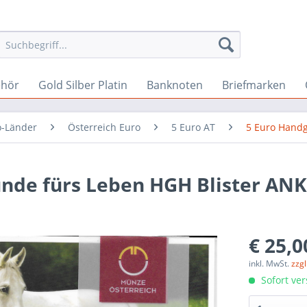
ehör
Gold Silber Platin
Banknoten
Briefmarken
o-Länder
Österreich Euro
5 Euro AT
5 Euro Hand
eunde fürs Leben HGH Blister ANK
€ 25,0
inkl. MwSt.
zzg
Sofort ver