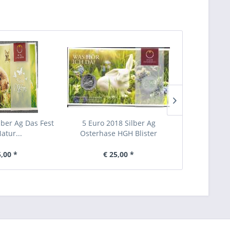
lber Ag Das Fest
5 Euro 2018 Silber Ag
5 Euro 2
atur...
Osterhase HGH Blister
Neujahrsmünz
5,00 *
€ 25,00 *
€ 