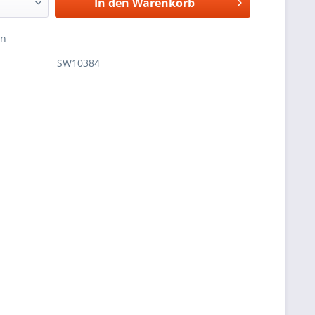
In den
Warenkorb
en
SW10384